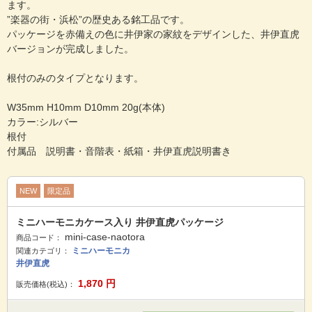
ます。
”楽器の街・浜松”の歴史ある銘工品です。
パッケージを赤備えの色に井伊家の家紋をデザインした、井伊直虎
バージョンが完成しました。
根付のみのタイプとなります。
W35mm H10mm D10mm 20g(本体)
カラー:シルバー
根付
付属品 説明書・音階表・紙箱・井伊直虎説明書き
NEW
限定品
ミニハーモニカケース入り 井伊直虎パッケージ
mini-case-naotora
商品コード：
ミニハーモニカ
関連カテゴリ：
井伊直虎
1,870
円
販売価格(税込)：