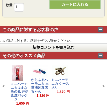
カートに入れる
数量
この商品に対するお客様の声
この商品に対するご感想をぜひお寄せください。
新規コメントを書き込む
その他のオススメ商品
からふるハ
ミニハーモ
ーモニカ 出
ニカ ケース
ミニハーモ
<
>
世法師直虎
入り
ニカはまな
ちゃん
湖の風 井伊
1,870 円
直虎パッケ
1,320 円
ージ
1,650 円