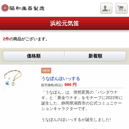
浜松元気笛
2
件
の商品がございます。
価格順
新着順
NEW
うなぽんほいっする
990
円
販売価格(税込):
「うなぽん」は、突然変異の「パンダウナ
ギ」と「黄金ウナギ」をモチーフに2022年に
誕生した、静岡県湖西市の公式コミュニケー
ションキャラクターです。
うなぽんのほいっするが誕生しました!